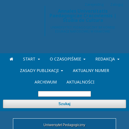
Zarejestruj
Zaloguj
Annales Universitatis
Paedagogicae Cracoviensis |
Studia de Cultura
START
O CZASOPIŚMIE
REDAKCJA
ZASADY PUBLIKACJI
AKTUALNY NUMER
ARCHIWUM
AKTUALNOŚCI
Szukaj
Uniwersytet Pedagogiczny