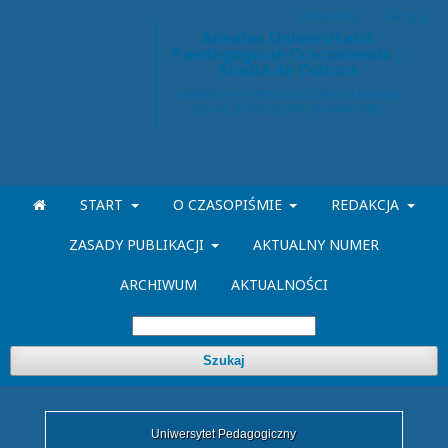
Zarejestruj
Zaloguj
Annales Universitatis
Paedagogicae Cracoviensis |
Studia de Cultura
START
O CZASOPIŚMIE
REDAKCJA
ZASADY PUBLIKACJI
AKTUALNY NUMER
ARCHIWUM
AKTUALNOŚCI
Szukaj
Uniwersytet Pedagogiczny