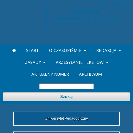
Zarejestruj
Zaloguj
Res Gestae
START
O CZASOPIŚMIE
REDAKCJA
ZASADY
PRZESYŁANIE TEKSTÓW
AKTUALNY NUMER
ARCHIWUM
Szukaj
Uniwersytet Pedagogiczny