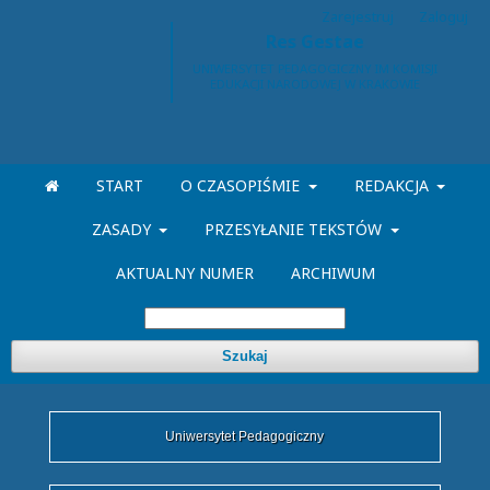
Zarejestruj
Zaloguj
Res Gestae
START
O CZASOPIŚMIE
REDAKCJA
ZASADY
PRZESYŁANIE TEKSTÓW
AKTUALNY NUMER
ARCHIWUM
Szukaj
Uniwersytet Pedagogiczny