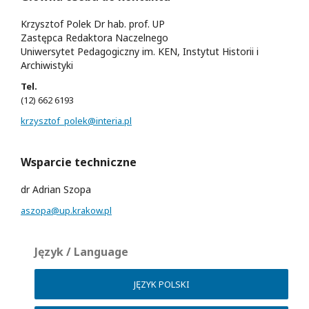
Krzysztof Polek Dr hab. prof. UP
Zastępca Redaktora Naczelnego
Uniwersytet Pedagogiczny im. KEN, Instytut Historii i
Archiwistyki
Tel.
(12) 662 6193
krzysztof_polek@interia.pl
Wsparcie techniczne
dr Adrian Szopa
aszopa@up.krakow.pl
Język / Language
JĘZYK POLSKI