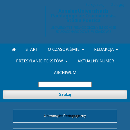
Zarejestruj
Zaloguj
Annales Universitatis
Paedagogicae Cracoviensis.
Studia Poetica
START
O CZASOPIŚMIE
REDAKCJA
PRZESYŁANIE TEKSTÓW
AKTUALNY NUMER
ARCHIWUM
Szukaj
Uniwersytet Pedagogiczny