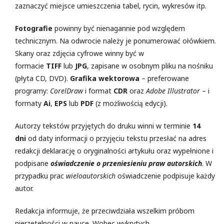
zaznaczyć miejsce umieszczenia tabel, rycin, wykresów itp.
Fotografie
powinny być nienagannie pod względem
technicznym. Na odwrocie należy je ponumerować ołówkiem.
Skany oraz zdjęcia cyfrowe winny być w
formacie
TIFF
lub
JPG
, zapisane w osobnym pliku na nośniku
(płyta CD, DVD).
Grafika wektorowa
– preferowane
programy:
CorelDraw
i format
CDR
oraz
Adobe Illustrator
– i
formaty
Ai
,
EPS
lub
PDF
(z możliwością edycji).
Autorzy tekstów przyjętych do druku winni w terminie
14
dni
od daty informacji o przyjęciu tekstu przesłać na adres
redakcji deklarację o oryginalności artykułu oraz wypełnione i
podpisane
oświadczenie o przeniesieniu praw autorskich
. W
przypadku prac
wieloautorskich
oświadczenie podpisuje każdy
autor.
Redakcja informuje, że przeciwdziała wszelkim próbom
nierzetelności w nauce. Wobec wykrytych