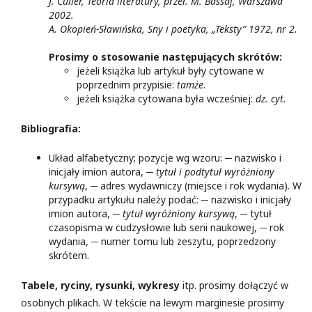
J. Culler, Teoria literatury, przeł. M. Bassaj, Warszawa
2002.
A. Okopień-Sławińska, Sny i poetyka, „Teksty” 1972, nr 2.
Prosimy o stosowanie następujących skrótów:
jeżeli książka lub artykuł były cytowane w
poprzednim przypisie:
tamże
.
jeżeli książka cytowana była wcześniej:
dz. cyt.
Bibliografia:
Układ alfabetyczny; pozycje wg wzoru: ─ nazwisko i
inicjały imion autora, ─
tytuł i podtytuł wyróżniony
kursywą
, ─ adres wydawniczy (miejsce i rok wydania). W
przypadku artykułu należy podać: ─ nazwisko i inicjały
imion autora, ─
tytuł wyróżniony kursywą
, ─ tytuł
czasopisma w cudzysłowie lub serii naukowej, ─ rok
wydania, ─ numer tomu lub zeszytu, poprzedzony
skrótem.
Tabele, ryciny, rysunki, wykresy
itp. prosimy dołączyć w
osobnych plikach. W tekście na lewym marginesie prosimy