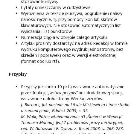
stosować kursywę.
Cytaty umieszczamy w cudzysłowie.
Wyróżnienia w tekście (kursywa, pogrubienie) należy
nanosić ręcznie, tj. przy pomocy ikon lub skrótów
klawiaturowych. Nie stosować automatycznych list
wyliczania i list punktorów.
Numeracja ciągła w obrębie całego artykułu.
Artykuł prosimy dostarczyć na adres Redakcji w formie
wydruku komputerowego (wydruk jednostronny, bez
skreśleń i poprawek) oraz w wersji elektronicznej
(format doc lub rtf).
Przypisy
Przypisy (czcionka 10 pkt.) wstawiane automatycznie
przez funkcję
„wstaw przypis”
bez dodatkowej spacji,
wstawiane u dołu strony. Według wzorów:
J. Bachórz, Jak pachnie na Litwie Mickiewicza i inne studia
o romantyzmie, Gdańsk 2003, s. 35.
M. Wołk, Późne wtajemniczenie (O „Śmierci w Wenecji”
Thomasa Manna), [w:] Z problemów prozy inicjacyjnej,
red. W. Gutowski i E. Owczarz, Toruń 2003, s. 268–283.