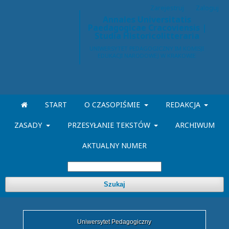
Zarejestruj
Zaloguj
Annales Universitatis
Paedagogicae Cracoviensis |
Studia Historicolitteraria
START
O CZASOPIŚMIE
REDAKCJA
ZASADY
PRZESYŁANIE TEKSTÓW
ARCHIWUM
AKTUALNY NUMER
Szukaj
Uniwersytet Pedagogiczny