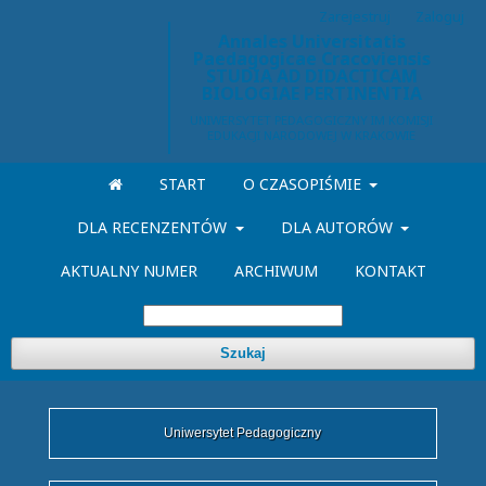
Zarejestruj
Zaloguj
Annales Universitatis
Paedagogicae Cracoviensis
STUDIA AD DIDACTICAM
BIOLOGIAE PERTINENTIA
START
O CZASOPIŚMIE
DLA RECENZENTÓW
DLA AUTORÓW
AKTUALNY NUMER
ARCHIWUM
KONTAKT
Szukaj
Uniwersytet Pedagogiczny