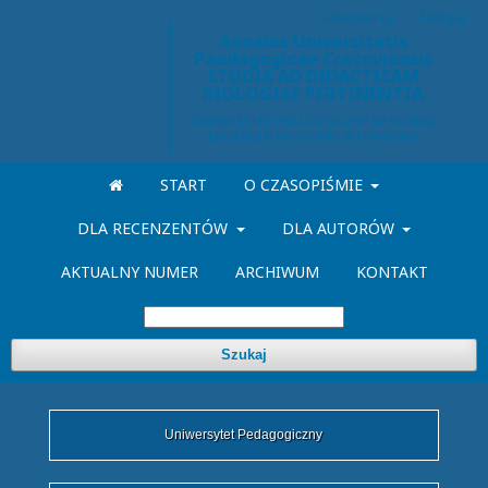
Zarejestruj
Zaloguj
Annales Universitatis
Paedagogicae Cracoviensis
STUDIA AD DIDACTICAM
BIOLOGIAE PERTINENTIA
START
O CZASOPIŚMIE
DLA RECENZENTÓW
DLA AUTORÓW
AKTUALNY NUMER
ARCHIWUM
KONTAKT
Szukaj
Uniwersytet Pedagogiczny